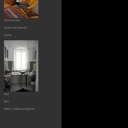
Gästezimmer
Küche mit Essecke
Küche
Bad
Bad
Balkon Vulkanushofgärten