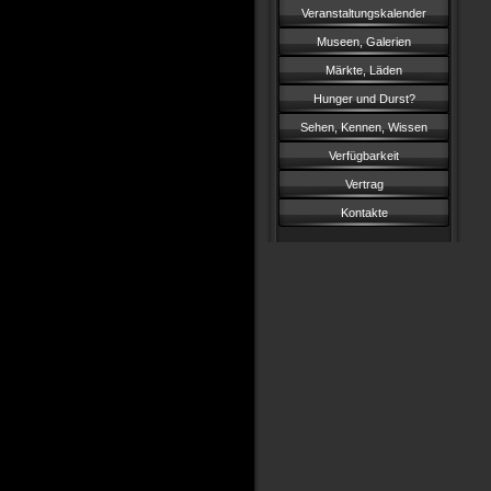
Veranstaltungskalender
Museen, Galerien
Märkte, Läden
Hunger und Durst?
Sehen, Kennen, Wissen
Verfügbarkeit
Vertrag
Kontakte