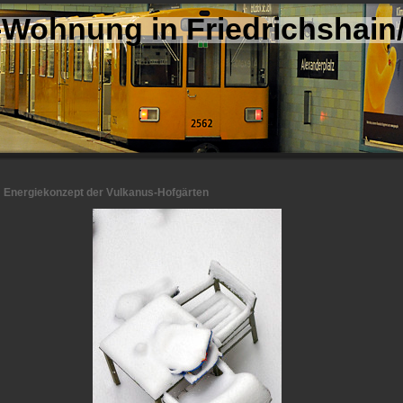
Wohnung in Friedrichshain/
Energiekonzept der Vulkanus-Hofgärten