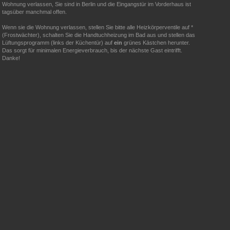
Wohnung verlassen, Sie sind in Berlin und die Eingangstür im Vorderhaus ist
tagsüber manchmal offen.
Wenn sie die Wohnung verlassen, stellen Sie bitte alle Heizkörperventile auf *
(Frostwächter), schalten Sie die Handtuchheizung im Bad aus und stellen das
Lüftungsprogramm (links der Küchentür) auf
ein
grünes Kästchen herunter.
Das sorgt für minimalen Energieverbrauch, bis der nächste Gast eintrifft.
Danke!