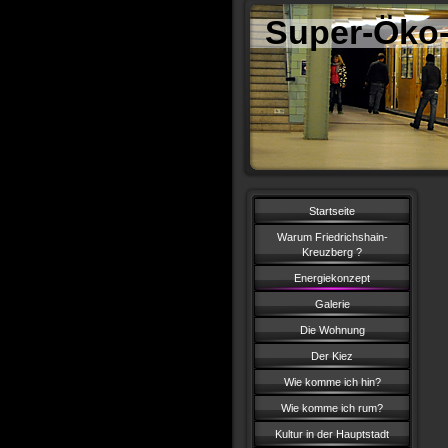
Super-Öko-
Startseite
Warum Friedrichshain-
Kreuzberg ?
Energiekonzept
Galerie
Die Wohnung
Der Kiez
Wie komme ich hin?
Wie komme ich rum?
Kultur in der Hauptstadt