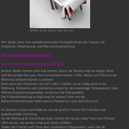
Berliner Winter können sehr kalt sein
Hier einige Links zum umweltschonenden Energiekonzept des Hauses mit
Erdwärme, Solarheizung
und Wärmerückgewinnung
http://www.niedrigenergie-berlin.de/
http://www.effizienzhaus-news.de/2009/11/07/
Berliner Winter können sehr kalt werden. Durch die Straßen fegt ein eisiger Wind
und Sie werden froh sein, Ihre schneekalten Hände, Füße, Nasen und Ohren in der
Wohnung auftauen lassen zu können.
Auch wenn die Heizkörper nur auf 1 oder 2 stehen, ist es mollig warm in der
Wohnung. Erdwärme und Gastherme sorgen für die notwendige Temperaturen, eine
Wärmerückgewinnungsanlage verbessert die Energiebilanz.
Die Fußbodenheizung im Bad sorgt für warme Füße und der
Badezimmerheizkörper liefert warme Handtücher nach dem Duschen.
Im Sommer sorgen zwei Balkons und die großen Fenster für Frischluft und
gegebenenfalls Durchzug.
Da die Wohnung im Gartenhaus liegt, können Sie nachts ruhig Türen und Fenster
offen lassen, sie werden ruhig und sicher schlafen.
Stellen Sie Fenster und Türen aber zumindest in Kippposition, wenn Sie die