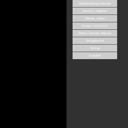
Veranstaltungskalender
Museen, Galerien
Märkte, Läden
Hunger und Durst?
Sehen, Kennen, Wissen
Verfügbarkeit
Vertrag
Kontakte