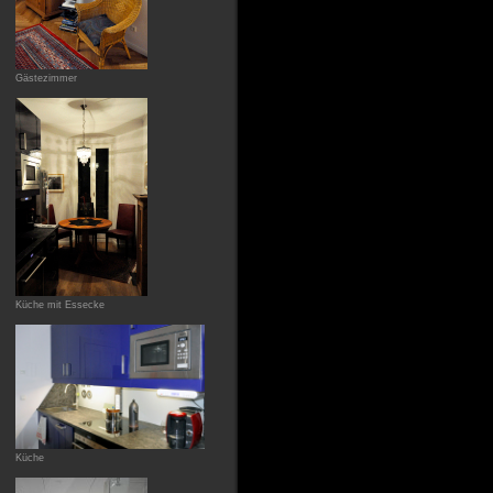
Gästezimmer
Küche mit Essecke
Küche