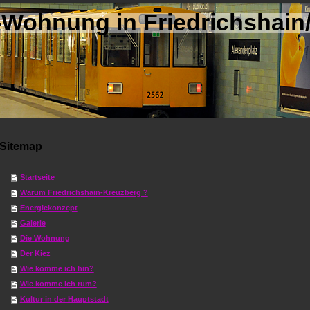
Wohnung in Friedrichshain/
Sitemap
Startseite
Warum Friedrichshain-Kreuzberg ?
Energiekonzept
Galerie
Die Wohnung
Der Kiez
Wie komme ich hin?
Wie komme ich rum?
Kultur in der Hauptstadt