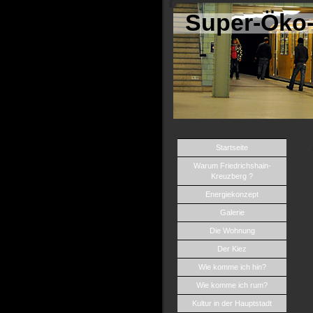
Super-Öko-
Startseite
Warum Friedrichshain-
Kreuzberg ?
Energiekonzept
Galerie
Die Wohnung
Der Kiez
Wie komme ich hin?
Wie komme ich rum?
Kultur in der Hauptstadt